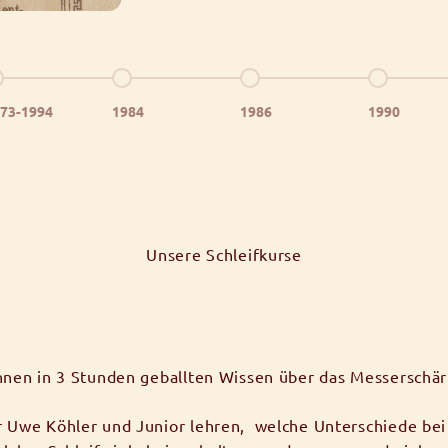
he zu Element 4
Gehe zu Element 5
Gehe zu Element 6
Gehe zu El
73-1994
1984
1986
1990
Unsere Schleifkurse
hnen in 3 Stunden geballten Wissen über das Messerschär
 Uwe Köhler und Junior lehren, welche Unterschiede bei 