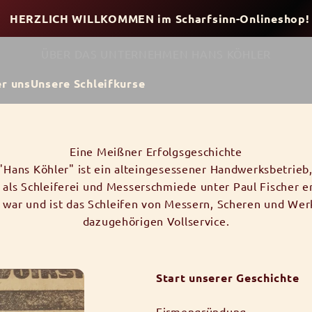
HERZLICH WILLKOMMEN im Scharfsinn-Onlineshop!
Handwerkskunst seit über 100 Jahren
ÜBER DAS UNTERNEHMEN HANS KÖHLER
r uns
Unsere Schleifkurse
Eine Meißner Erfolgsgeschichte
Hans Köhler" ist ein alteingesessener Handwerksbetrieb
 als Schleiferei und Messerschmiede unter Paul Fischer er
ar und ist das Schleifen von Messern, Scheren und Werk
dazugehörigen Vollservice.
Start unserer Geschichte
Firmengründung