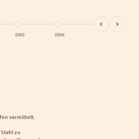
Zurück
Vor
ement 7
Gehe zu Element 8
Gehe zu Element 9
2002
2004
fen vermittelt.
Stahl zu